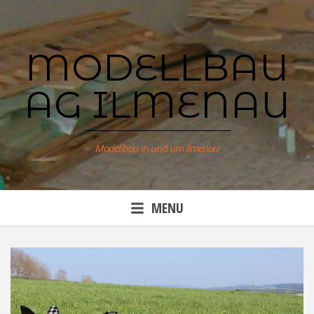
Skip
to
content
MODELLBAU
AG ILMENAU
Modellbau in und um Ilmenau
MENU